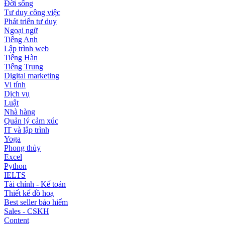
Đời sống
Tư duy công việc
Phát triển tư duy
Ngoại ngữ
Tiếng Anh
Lập trình web
Tiếng Hàn
Tiếng Trung
Digital marketing
Vi tính
Dịch vụ
Luật
Nhà hàng
Quản lý cảm xúc
IT và lập trình
Yoga
Phong thủy
Excel
Python
IELTS
Tài chính - Kế toán
Thiết kế đồ hoạ
Best seller bảo hiểm
Sales - CSKH
Content