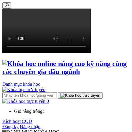
Danh mục khóa học
0
Giỏ hàng trống!
Kích hoạt COD
Đăng ký
Đăng nhập
DANH MỤC KHÓA HỌC