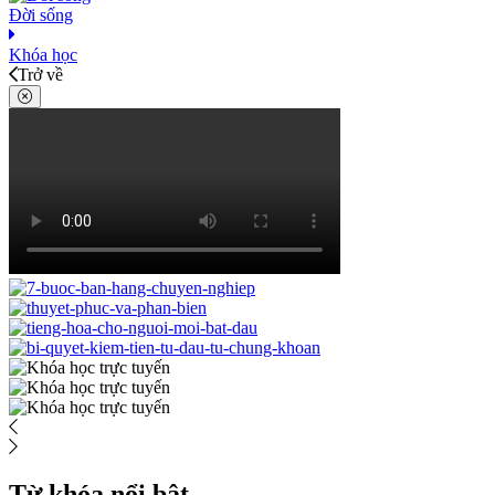
Đời sống
Khóa học
Trở về
Từ khóa nổi bật