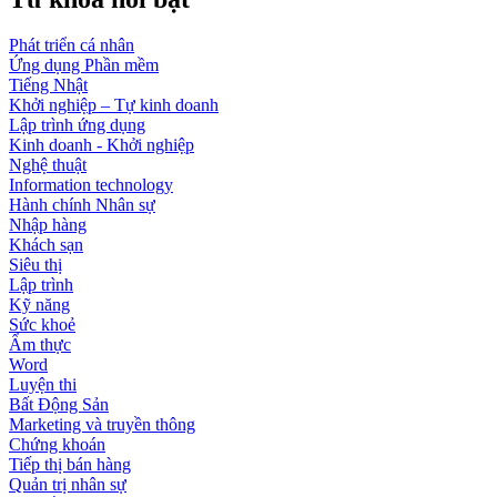
Phát triển cá nhân
Ứng dụng Phần mềm
Tiếng Nhật
Khởi nghiệp – Tự kinh doanh
Lập trình ứng dụng
Kinh doanh - Khởi nghiệp
Nghệ thuật
Information technology
Hành chính Nhân sự
Nhập hàng
Khách sạn
Siêu thị
Lập trình
Kỹ năng
Sức khoẻ
Ẩm thực
Word
Luyện thi
Bất Động Sản
Marketing và truyền thông
Chứng khoán
Tiếp thị bán hàng
Quản trị nhân sự