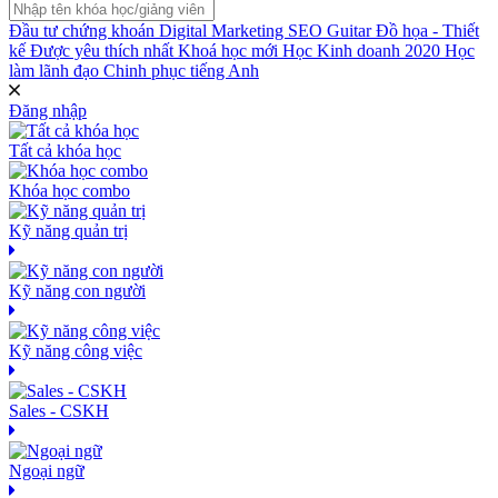
Đầu tư chứng khoán
Digital Marketing
SEO
Guitar
Đồ họa - Thiết
kế
Được yêu thích nhất
Khoá học mới
Học Kinh doanh 2020
Học
làm lãnh đạo
Chinh phục tiếng Anh
Đăng nhập
Tất cả khóa học
Khóa học combo
Kỹ năng quản trị
Kỹ năng con người
Kỹ năng công việc
Sales - CSKH
Ngoại ngữ