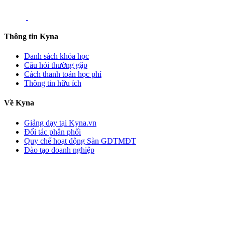
Thông tin Kyna
Danh sách khóa học
Câu hỏi thường gặp
Cách thanh toán học phí
Thông tin hữu ích
Về Kyna
Giảng dạy tại Kyna.vn
Đối tác phân phối
Quy chế hoạt động Sàn GDTMĐT
Đào tạo doanh nghiệp