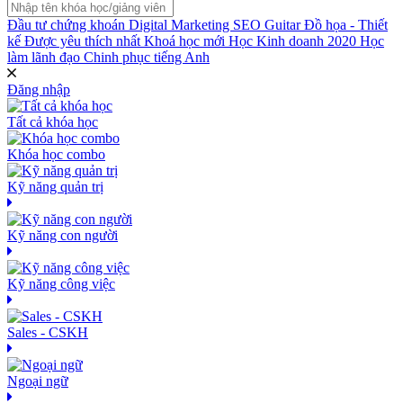
Đầu tư chứng khoán
Digital Marketing
SEO
Guitar
Đồ họa - Thiết
kế
Được yêu thích nhất
Khoá học mới
Học Kinh doanh 2020
Học
làm lãnh đạo
Chinh phục tiếng Anh
Đăng nhập
Tất cả khóa học
Khóa học combo
Kỹ năng quản trị
Kỹ năng con người
Kỹ năng công việc
Sales - CSKH
Ngoại ngữ