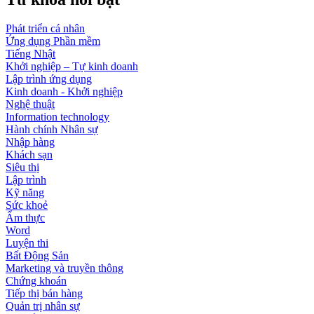
Phát triển cá nhân
Ứng dụng Phần mềm
Tiếng Nhật
Khởi nghiệp – Tự kinh doanh
Lập trình ứng dụng
Kinh doanh - Khởi nghiệp
Nghệ thuật
Information technology
Hành chính Nhân sự
Nhập hàng
Khách sạn
Siêu thị
Lập trình
Kỹ năng
Sức khoẻ
Ẩm thực
Word
Luyện thi
Bất Động Sản
Marketing và truyền thông
Chứng khoán
Tiếp thị bán hàng
Quản trị nhân sự