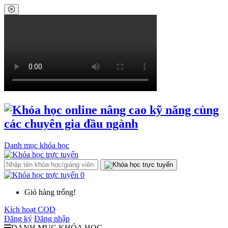
Danh mục khóa học
0
Giỏ hàng trống!
Kích hoạt COD
Đăng ký
Đăng nhập
DANH MỤC KHÓA HỌC