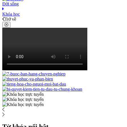
Đời sống
Khóa học
Trở về
Từ khóa nổi bật