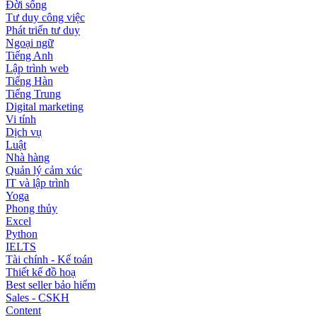
Đời sống
Tư duy công việc
Phát triển tư duy
Ngoại ngữ
Tiếng Anh
Lập trình web
Tiếng Hàn
Tiếng Trung
Digital marketing
Vi tính
Dịch vụ
Luật
Nhà hàng
Quản lý cảm xúc
IT và lập trình
Yoga
Phong thủy
Excel
Python
IELTS
Tài chính - Kế toán
Thiết kế đồ hoạ
Best seller bảo hiểm
Sales - CSKH
Content