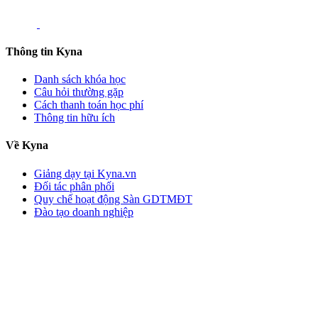
Thông tin Kyna
Danh sách khóa học
Câu hỏi thường gặp
Cách thanh toán học phí
Thông tin hữu ích
Về Kyna
Giảng dạy tại Kyna.vn
Đối tác phân phối
Quy chế hoạt động Sàn GDTMĐT
Đào tạo doanh nghiệp