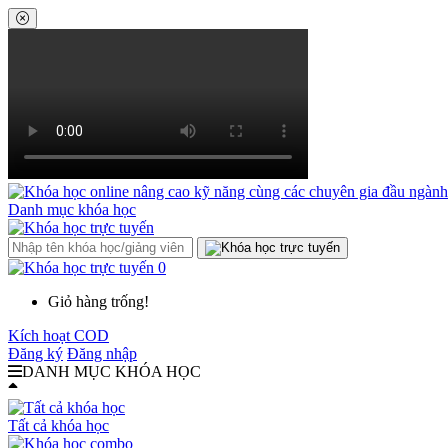
Danh mục khóa học
0
Giỏ hàng trống!
Kích hoạt COD
Đăng ký
Đăng nhập
DANH MỤC KHÓA HỌC
Tất cả khóa học