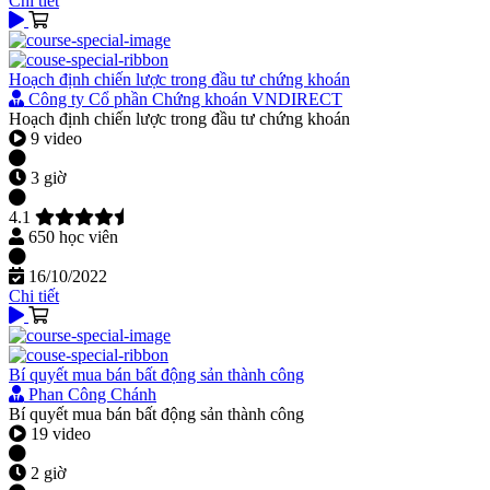
Chi tiết
Hoạch định chiến lược trong đầu tư chứng khoán
Công ty Cổ phần Chứng khoán VNDIRECT
Hoạch định chiến lược trong đầu tư chứng khoán
9 video
3 giờ
4.1
650 học viên
16/10/2022
Chi tiết
Bí quyết mua bán bất động sản thành công
Phan Công Chánh
Bí quyết mua bán bất động sản thành công
19 video
2 giờ